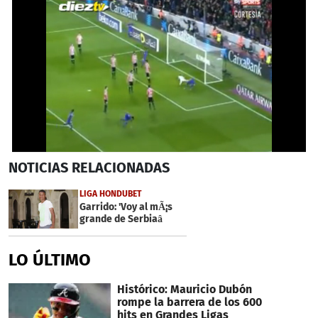
0
NOTICIAS
RELACIONADAS
seconds
of
1
LIGA HONDUBET
minute,
Garrido: 'Voy al mÃ¡s
26
grande de Serbiaâ
seconds
LO ÚLTIMO
Histórico: Mauricio Dubón
rompe la barrera de los 600
hits en Grandes Ligas