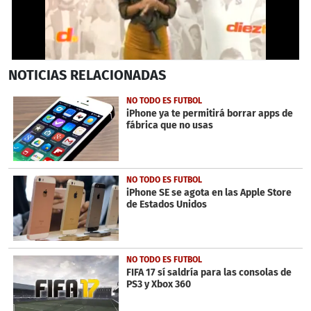
0
NOTICIAS
RELACIONADAS
seconds
of
42
NO TODO ES FUTBOL
seconds
iPhone ya te permitirá borrar apps de
fábrica que no usas
NO TODO ES FUTBOL
iPhone SE se agota en las Apple Store
de Estados Unidos
NO TODO ES FUTBOL
FIFA 17 sí saldría para las consolas de
PS3 y Xbox 360