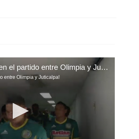
íTodo lo que no viste en el partido entre Olimpia y Juticalpa!
do entre Olimpia y Juticalpa!