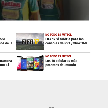
NO TODO ES FUTBOL
 oro
FIFA 17 sí saldría para las
ños de la
consolas de PS3 y Xbox 360
NO TODO ES FUTBOL
 enamora
Los 10 celulares más
hun-Li
potentes del mundo