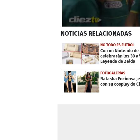
0
NOTICIAS
RELACIONADAS
seconds
of
33
NO TODO ES FUTBOL
seconds
Volume
Con un Nintendo de
0%
celebrarán los 30 a
Leyenda de Zelda
FOTOGALERÍAS
Natasha Encinosa,
con su cosplay de C