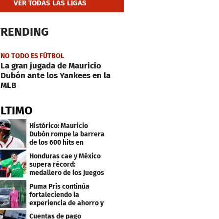
VER TODAS LAS LIGAS
TRENDING
NO TODO ES FÚTBOL
La gran jugada de Mauricio
Dubón ante los Yankees en la
MLB
ÚLTIMO
Histórico: Mauricio
Dubón rompe la barrera
de los 600 hits en
Grandes Ligas
Honduras cae y México
supera récord:
medallero de los Juegos
Centroamericanos
Puma Pris continúa
fortaleciendo la
experiencia de ahorro y
beneficios para sus
Cuentas de pago