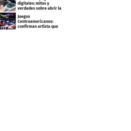
clientes
digitales: mitos y
verdades sobre abrir la
tuya y entrar
Juegos
Centroamericanos:
confirman artista que
cantará en la ceremonia
de clausura