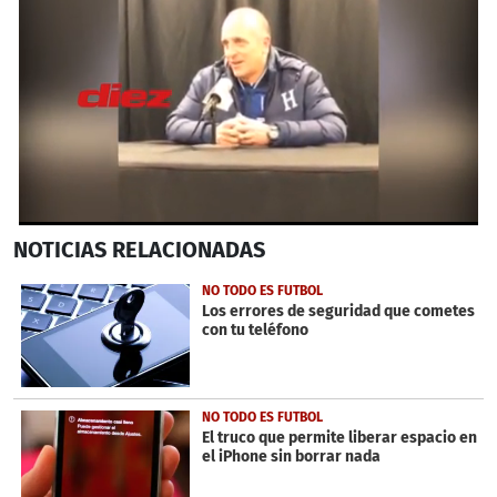
0
NOTICIAS
RELACIONADAS
seconds
of
3
NO TODO ES FUTBOL
minutes,
Los errores de seguridad que cometes
42
con tu teléfono
seconds
NO TODO ES FUTBOL
El truco que permite liberar espacio en
el iPhone sin borrar nada