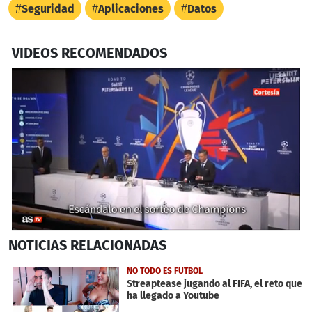
Seguridad
Aplicaciones
Datos
VIDEOS RECOMENDADOS
0
NOTICIAS
RELACIONADAS
seconds
of
2
NO TODO ES FUTBOL
minutes,
Streaptease jugando al FIFA, el reto que
14
ha llegado a Youtube
seconds