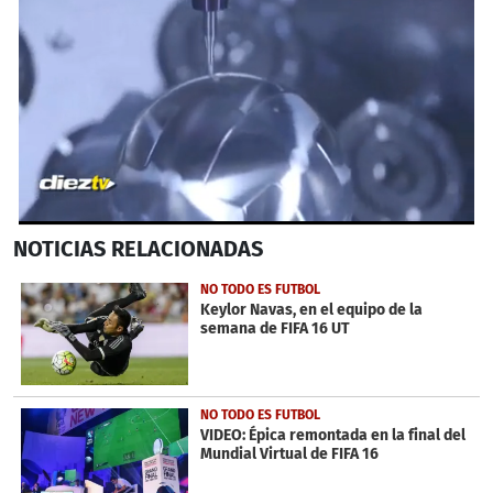
0
NOTICIAS
RELACIONADAS
seconds
of
1
NO TODO ES FUTBOL
minute,
Keylor Navas, en el equipo de la
4
semana de FIFA 16 UT
seconds
NO TODO ES FUTBOL
VIDEO: Épica remontada en la final del
Mundial Virtual de FIFA 16