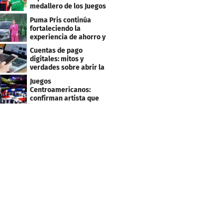
medallero de los Juegos
Centroamericanos
Puma Pris continúa
fortaleciendo la
experiencia de ahorro y
beneficios para sus
Cuentas de pago
clientes
digitales: mitos y
verdades sobre abrir la
tuya y entrar
Juegos
Centroamericanos:
confirman artista que
cantará en la ceremonia
de clausura