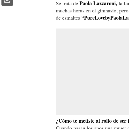
Paola Lazzaroni,
Se trata de
la fa
muchas horas en el gimnasio, pero
“PureLovebyPaolaLa
de esmaltes
¿Cómo te metiste al rollo de ser 
Cuando pasan los años una mujer d