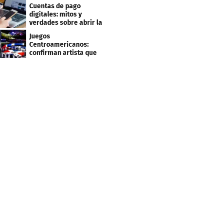
beneficios para sus
Cuentas de pago
clientes
digitales: mitos y
verdades sobre abrir la
tuya y entrar
Juegos
Centroamericanos:
confirman artista que
cantará en la ceremonia
de clausura