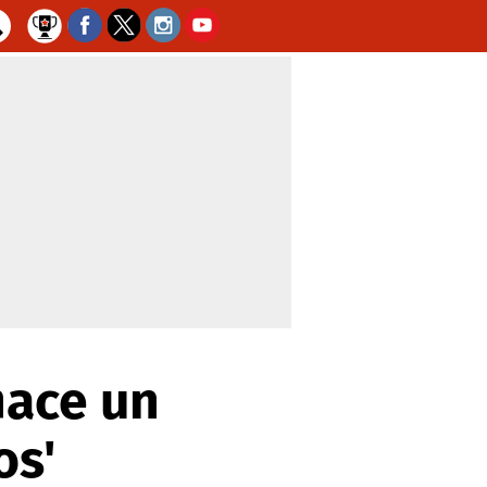
hace un
os'