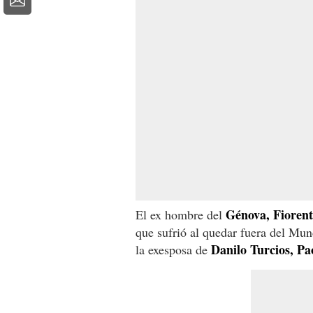
G
é
nova, Fioren
El ex hombre del
que sufrió al quedar fuera del Mu
Danilo Turcios, Pa
la exesposa de