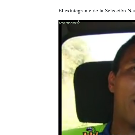
El exintegrante de la Selección Nac
X
X