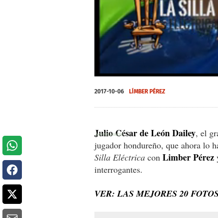
0
seconds
2017-10-06
LÍMBER PÉREZ
of
0
seconds
Volume
0%
Julio César de León Dailey
, el g
jugador hondureño, que ahora lo h
Limber Pérez
Silla Eléctrica
con
y
interrogantes.
VER: LAS MEJORES 20 FOTO