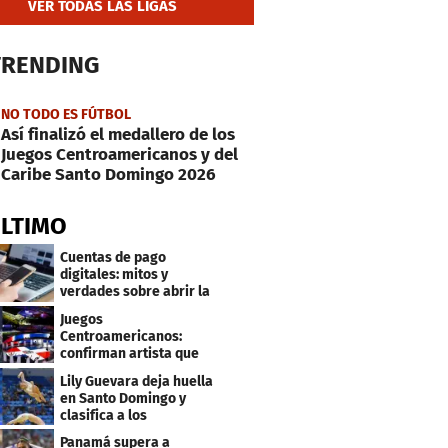
VER TODAS LAS LIGAS
TRENDING
NO TODO ES FÚTBOL
Así finalizó el medallero de los
Juegos Centroamericanos y del
Caribe Santo Domingo 2026
ÚLTIMO
Cuentas de pago
digitales: mitos y
verdades sobre abrir la
tuya y entrar
Juegos
Centroamericanos:
confirman artista que
cantará en la ceremonia
Lily Guevara deja huella
de clausura
en Santo Domingo y
clasifica a los
Panamericanos de Lima
Panamá supera a