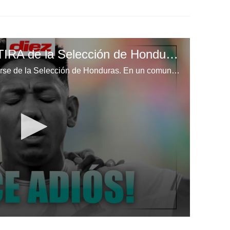
Romell Quioto se RETIRA de la Selección de Honduras, ¿tenía más para dar?
Romell Quioto ha decidido retirarse de la Selección de Honduras. En un comunicado de redes sociales, el exfutbolista de Olimpia dijo adiós. Wálter García y Daniel Ramírez analizan los detalles.