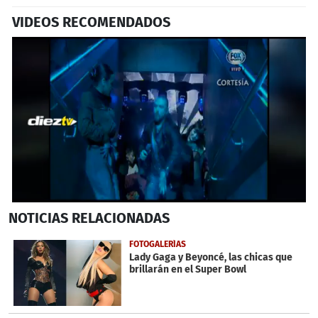
VIDEOS RECOMENDADOS
0
NOTICIAS
RELACIONADAS
seconds
of
3
FOTOGALERÍAS
minutes,
Lady Gaga y Beyoncé, las chicas que
8
brillarán en el Super Bowl
seconds