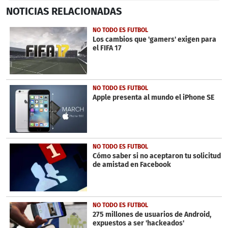
0
NOTICIAS
RELACIONADAS
seconds
of
3
NO TODO ES FUTBOL
minutes,
Los cambios que 'gamers' exigen para
3
el FIFA 17
seconds
NO TODO ES FUTBOL
Apple presenta al mundo el iPhone SE
NO TODO ES FUTBOL
Cómo saber si no aceptaron tu solicitud
de amistad en Facebook
NO TODO ES FUTBOL
275 millones de usuarios de Android,
expuestos a ser 'hackeados'