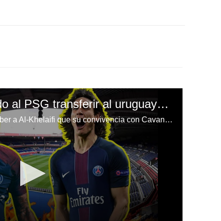
¡Neymar habría exigido al PSG transferir al uruguayo Cavani!
El delantero brasileño le hizo saber a Al-Khelaifi que su convivencia con Cavani no es la ideal.