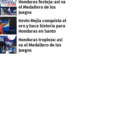
Honduras festeja: así va
el Medallero de los
Juegos
Centroamericanos y
Kevin Mejía conquista el
Caribe 2026
oro y hace historia para
Honduras en Santo
Domingo 2026
Honduras tropieza: así
va el Medallero de los
Juegos
Centroamericanos y
Caribe 2026