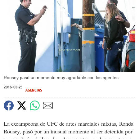
X
X
Rousey pasó un momento muy agradable con los agentes.
2016-03-25
AGENCIAS
La excampeona de UFC de artes marciales mixtas, Ronda
Rousey, pasó por un inusual momento al ser detenida por
unos policías de Los Ángeles mientras se dirigia a tomar