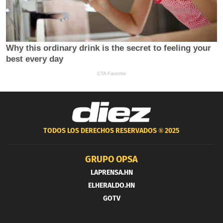
TODOS LOS DERECHOS RESERVADOS ®
2025
GRUPO OPSA
LAPRENSA.HN
ELHERALDO.HN
GOTV