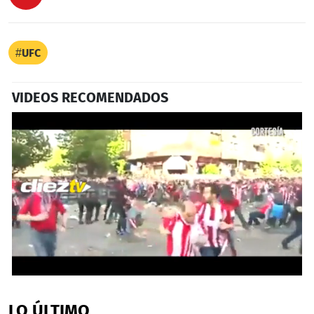
UFC
VIDEOS RECOMENDADOS
0
seconds
of
LO ÚLTIMO
1