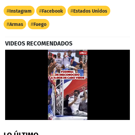
Instagram
Facebook
Estados Unidos
Armas
Fuego
VIDEOS RECOMENDADOS
0
seconds
of