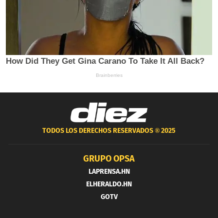
TODOS LOS DERECHOS RESERVADOS ®
2025
GRUPO OPSA
LAPRENSA.HN
ELHERALDO.HN
GOTV