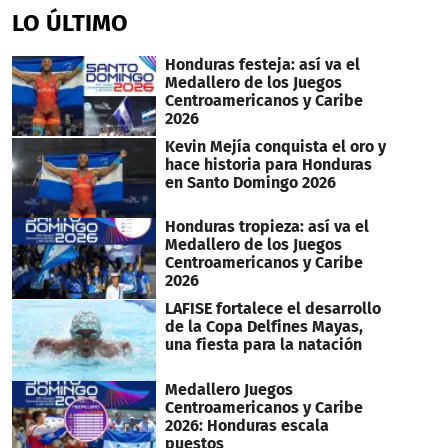
of
LO ÚLTIMO
17
seconds
Honduras festeja: así va el
Medallero de los Juegos
Centroamericanos y Caribe
2026
Kevin Mejía conquista el oro y
hace historia para Honduras
en Santo Domingo 2026
Honduras tropieza: así va el
Medallero de los Juegos
Centroamericanos y Caribe
2026
LAFISE fortalece el desarrollo
de la Copa Delfines Mayas,
una fiesta para la natación
Medallero Juegos
Centroamericanos y Caribe
2026: Honduras escala
puestos