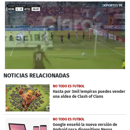
0
NOTICIAS
RELACIONADAS
seconds
of
22
NO TODO ES FUTBOL
seconds
Hasta por 3mil lempiras puedes vender
una aldea de Clash of Clans
NO TODO ES FUTBOL
Google enseñó la nueva versión de
Android para dispositivos Nexus