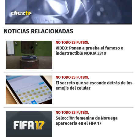
0
NOTICIAS
RELACIONADAS
seconds
of
1
NO TODO ES FUTBOL
minute,
VIDEO: Ponen a prueba el famoso e
4
indestructible NOKIA 3310
seconds
NO TODO ES FUTBOL
El secreto que se esconde detrás de los
emojis del celular
NO TODO ES FUTBOL
Selección femenina de Noruega
aparecería en el FIFA 17