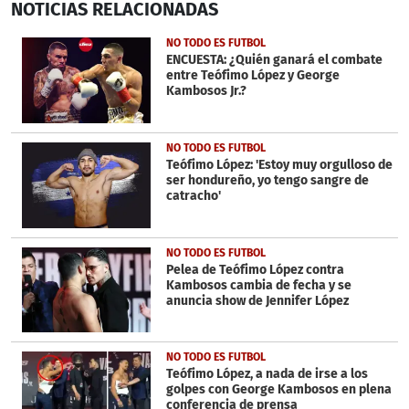
NOTICIAS
RELACIONADAS
seconds
of
24
NO TODO ES FUTBOL
seconds
ENCUESTA: ¿Quién ganará el combate
entre Teófimo López y George
Kambosos Jr.?
NO TODO ES FUTBOL
Teófimo López: 'Estoy muy orgulloso de
ser hondureño, yo tengo sangre de
catracho'
NO TODO ES FUTBOL
Pelea de Teófimo López contra
Kambosos cambia de fecha y se
anuncia show de Jennifer López
NO TODO ES FUTBOL
Teófimo López, a nada de irse a los
golpes con George Kambosos en plena
conferencia de prensa