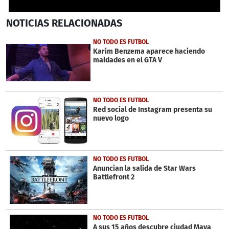
0
NOTICIAS
RELACIONADAS
seconds
of
33
NO TODO ES FUTBOL
seconds
Karim Benzema aparece haciendo
maldades en el GTA V
NO TODO ES FUTBOL
Red social de Instagram presenta su
nuevo logo
NO TODO ES FUTBOL
Anuncian la salida de Star Wars
Battlefront 2
NO TODO ES FUTBOL
A sus 15 años descubre ciudad Maya