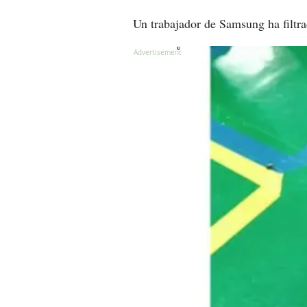
Un trabajador de Samsung ha filtra
X
X