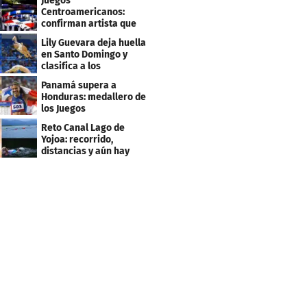
Juegos
Centroamericanos:
confirman artista que
cantará en la ceremonia
Lily Guevara deja huella
de clausura
en Santo Domingo y
clasifica a los
Panamericanos de Lima
Panamá supera a
2027
Honduras: medallero de
los Juegos
Centroamericanos
Reto Canal Lago de
Yojoa: recorrido,
distancias y aún hay
inscripciones