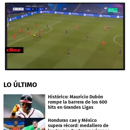
0
seconds
of
LO ÚLTIMO
28
seconds
Histórico: Mauricio Dubón
rompe la barrera de los 600
hits en Grandes Ligas
Honduras cae y México
supera récord: medallero de