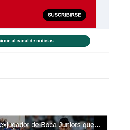
SUSCRIBIRSE
irme al canal de noticias
Denil Maldonado y el exjugador de Boca Juniors que más le ayuda en Pachuca