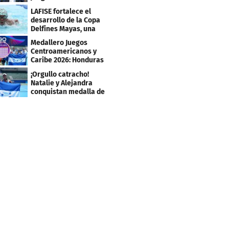
Centroamericanos y
LAFISE fortalece el
Caribe 2026
desarrollo de la Copa
Delfines Mayas, una
fiesta para la natación
Medallero Juegos
Centroamericanos y
Caribe 2026: Honduras
escala puestos
¡Orgullo catracho!
Natalie y Alejandra
conquistan medalla de
plata en los JCC 2026