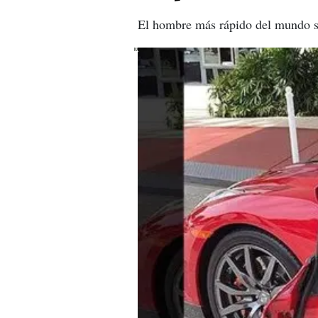
El hombre más rápido del mundo s
X
X
X