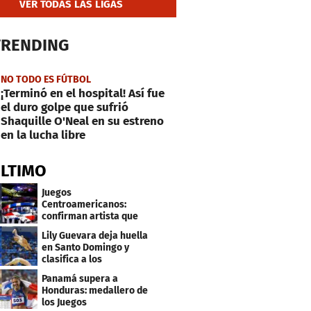
VER TODAS LAS LIGAS
TRENDING
NO TODO ES FÚTBOL
¡Terminó en el hospital! Así fue
el duro golpe que sufrió
Shaquille O'Neal en su estreno
en la lucha libre
ÚLTIMO
Juegos
Centroamericanos:
confirman artista que
cantará en la ceremonia
Lily Guevara deja huella
de clausura
en Santo Domingo y
clasifica a los
Panamericanos de Lima
Panamá supera a
2027
Honduras: medallero de
los Juegos