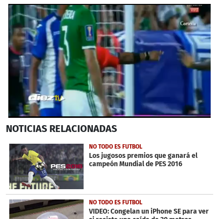
0
NOTICIAS
RELACIONADAS
seconds
of
34
NO TODO ES FUTBOL
seconds
Los jugosos premios que ganará el
campeón Mundial de PES 2016
NO TODO ES FUTBOL
VIDEO: Congelan un iPhone SE para ver