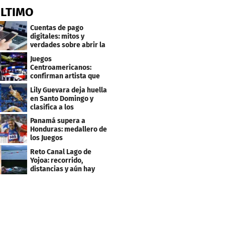
ÚLTIMO
Cuentas de pago
digitales: mitos y
verdades sobre abrir la
tuya y entrar
Juegos
Centroamericanos:
confirman artista que
cantará en la ceremonia
Lily Guevara deja huella
de clausura
en Santo Domingo y
clasifica a los
Panamericanos de Lima
Panamá supera a
2027
Honduras: medallero de
los Juegos
Centroamericanos
Reto Canal Lago de
Yojoa: recorrido,
distancias y aún hay
inscripciones