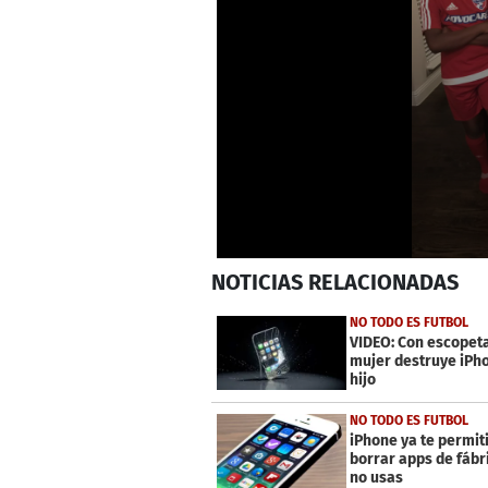
0
NOTICIAS
RELACIONADAS
seconds
of
40
NO TODO ES FUTBOL
seconds
Volume
VIDEO: Con escopet
0%
mujer destruye iPh
hijo
NO TODO ES FUTBOL
iPhone ya te permit
borrar apps de fábr
no usas