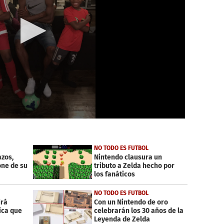
NO TODO ES FUTBOL
azos,
Nintendo clausura un
one de su
tributo a Zelda hecho por
los fanáticos
NO TODO ES FUTBOL
irá
Con un Nintendo de oro
ica que
celebrarán los 30 años de la
Leyenda de Zelda