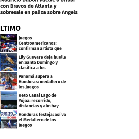
con Bravos de Atlanta y
sobresale en paliza sobre Angels
ÚLTIMO
Juegos
Centroamericanos:
confirman artista que
cantará en la ceremonia
Lily Guevara deja huella
de clausura
en Santo Domingo y
clasifica a los
Panamericanos de Lima
Panamá supera a
2027
Honduras: medallero de
los Juegos
Centroamericanos
Reto Canal Lago de
Yojoa: recorrido,
distancias y aún hay
inscripciones
Honduras festeja: así va
el Medallero de los
Juegos
Centroamericanos y
Caribe 2026