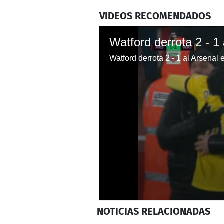
VIDEOS RECOMENDADOS
Watford derrota 2 - 1
Watford derrota 2 - 1 al Arsenal
0
NOTICIAS
RELACIONADAS
seconds
of