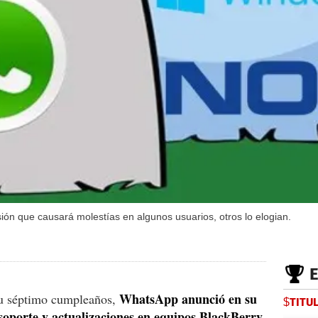
ón que causará molestías en algunos usuarios, otros lo elogian.
WhatsApp anunció en su
su séptimo cumpleaños,
$TITU
soporte y actualizaciones en equipos BlackBerry