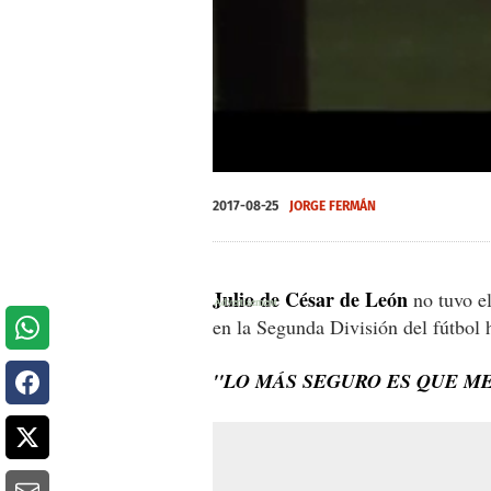
0
of
2017-08-25
JORGE FERMÁN
59
seconds
Volume
0%
Julio de César de León
no tuvo el
en la Segunda División del fútbol
''LO MÁS SEGURO ES QUE ME