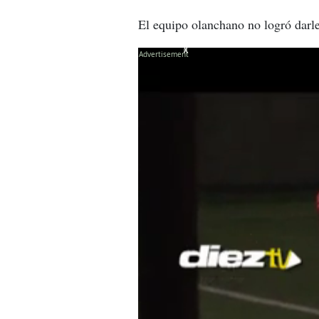
El equipo olanchano no logró darle
X
X
X