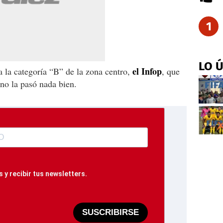
1
LO 
el Infop
a la categoría “B” de la zona centro,
, que
no la pasó nada bien.
 y recibir tus newsletters.
SUSCRIBIRSE