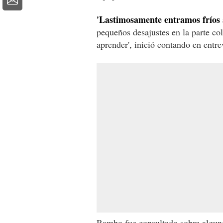
'Lastimosamente entramos fríos 
pequeños desajustes en la parte co
aprender', inició contando en entr
Rambo fue consultado sobre algunos