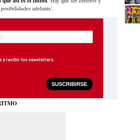
 que así es el fútbol
. Hay que ser certeros y
posibilidades adelante'.
 y recibir tus newsletters.
SUSCRIBIRSE
RITMO