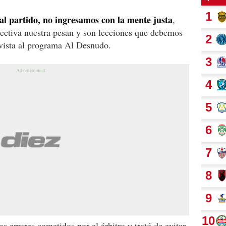
al partido, no ingresamos con la mente justa
,
lectiva nuestra pesan y son lecciones que debemos
evista al programa Al Desnudo.
 errores cometidos por el árbitro y trató de evitar