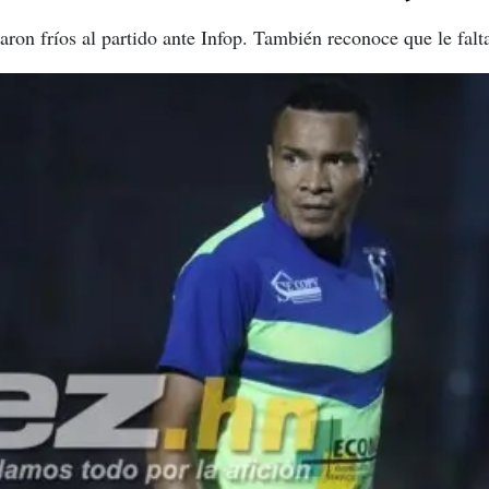
ron fríos al partido ante Infop. También reconoce que le falt