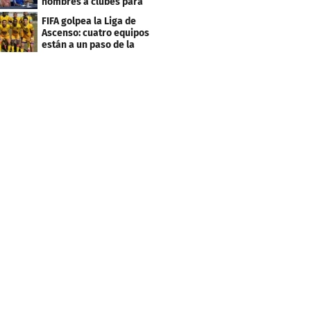
nombres a clubes para
evitar millonarias
FIFA golpea la Liga de
deudas
Ascenso: cuatro equipos
están a un paso de la
desafiliación