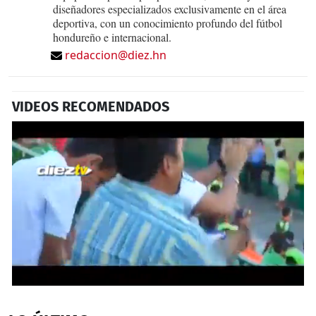
diseñadores especializados exclusivamente en el área
deportiva, con un conocimiento profundo del fútbol
hondureño e internacional.
redaccion@diez.hn
VIDEOS RECOMENDADOS
0
seconds
of