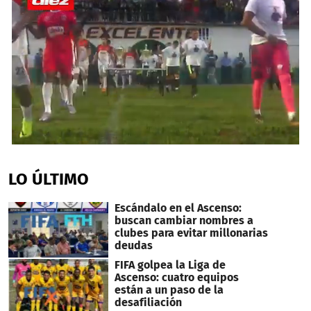
0
seconds
of
LO ÚLTIMO
3
minutes,
8
Escándalo en el Ascenso:
seconds
buscan cambiar nombres a
clubes para evitar millonarias
deudas
FIFA golpea la Liga de
Ascenso: cuatro equipos
están a un paso de la
desafiliación