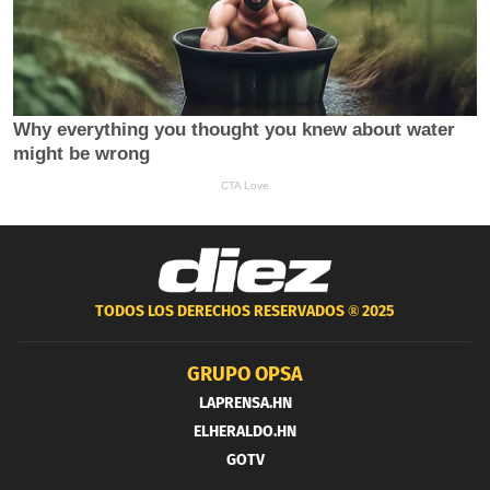
TODOS LOS DERECHOS RESERVADOS ®
2025
GRUPO OPSA
LAPRENSA.HN
ELHERALDO.HN
GOTV