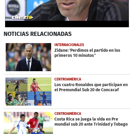
0
NOTICIAS
RELACIONADAS
seconds
of
1
INTERNACIONALES
minute,
Zidane: 'Perdimos el partido en los
16
primeros 10 minutos”
seconds
CENTROAMÉRICA
Los cuatro Ronaldos que participan en
el Premundial Sub 20 de Concacaf
CENTROAMÉRICA
Costa Rica se juega la vida en Pre
mundial sub 20 ante Trinidad y Tobago