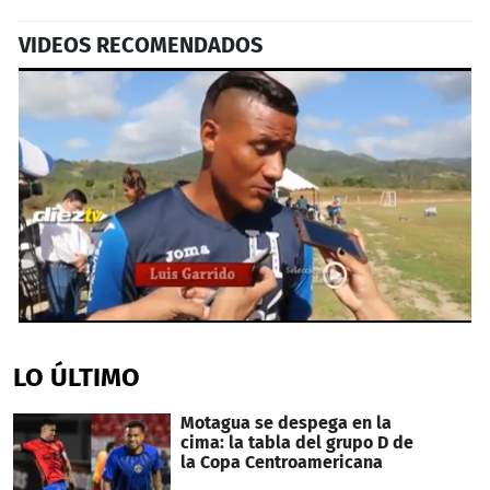
VIDEOS RECOMENDADOS
0
seconds
of
LO ÚLTIMO
29
seconds
Motagua se despega en la
cima: la tabla del grupo D de
la Copa Centroamericana