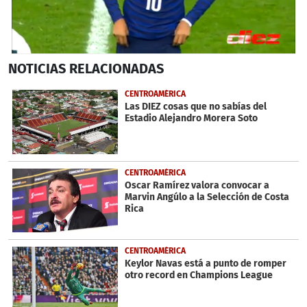
0
NOTICIAS
RELACIONADAS
seconds
of
24
CENTROAMÉRICA
seconds
Las DIEZ cosas que no sabías del
Estadio Alejandro Morera Soto
CENTROAMÉRICA
Oscar Ramírez valora convocar a
Marvin Angúlo a la Selección de Costa
Rica
CENTROAMÉRICA
Keylor Navas está a punto de romper
otro record en Champions League