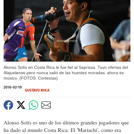
X
X
X
X
Alonso Solís en Costa Rica le fue fiel al Saprissa. Tuvo ofertas del
Alajuelense pero nunca salió de las huestes moradas; ahora es
músico. (FOTOS: Cortesías)
2016-02-19
GUSTAVO ROCA
Alonso Solís es uno de los últimos grandes jugadores que
ha dado al mundo Costa Rica. El 'Mariachi', como era