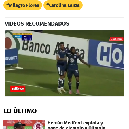
Milagro Flores
Carolina Lanza
VIDEOS RECOMENDADOS
0
seconds
of
LO ÚLTIMO
2
minutes,
42
Hernán Medford explota y
seconds
pone de ejemplo a Olimpia