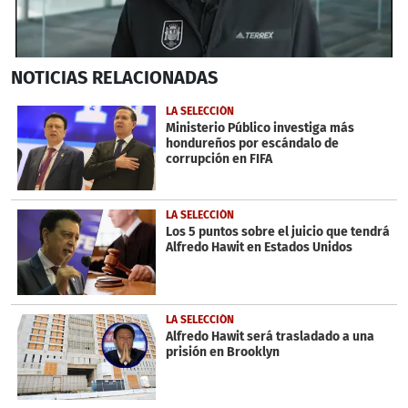
0
NOTICIAS
RELACIONADAS
seconds
of
2
LA SELECCIÓN
minutes,
Ministerio Público investiga más
1
hondureños por escándalo de
second
corrupción en FIFA
LA SELECCIÓN
Los 5 puntos sobre el juicio que tendrá
Alfredo Hawit en Estados Unidos
LA SELECCIÓN
Alfredo Hawit será trasladado a una
prisión en Brooklyn