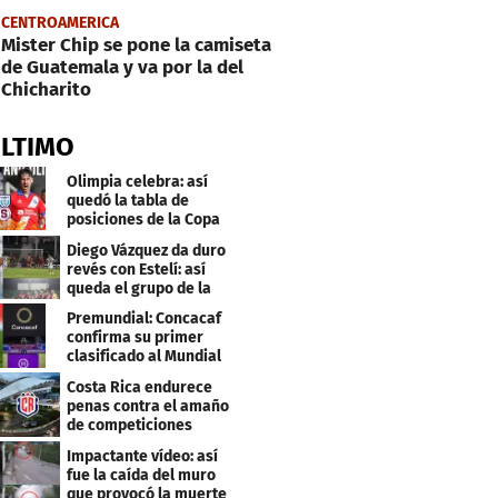
CENTROAMERICA
Mister Chip se pone la camiseta
de Guatemala y va por la del
Chicharito
ÚLTIMO
Olimpia celebra: así
quedó la tabla de
posiciones de la Copa
Centroamericana
Diego Vázquez da duro
revés con Estelí: así
queda el grupo de la
muerte
Premundial: Concacaf
confirma su primer
clasificado al Mundial
Sub 20
Costa Rica endurece
penas contra el amaño
de competiciones
deportivas
Impactante vídeo: así
fue la caída del muro
que provocó la muerte