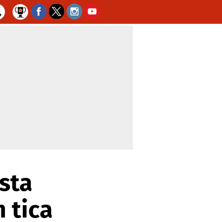
sta
 tica