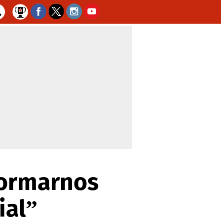
formarnos
ial”