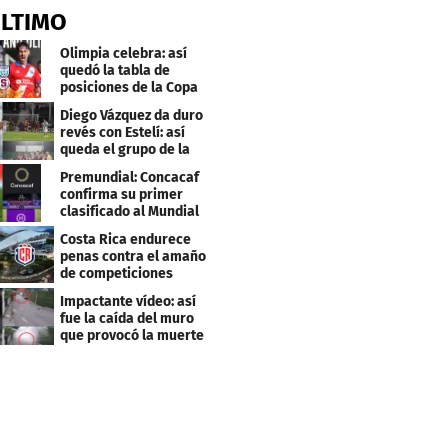
ÚLTIMO
Olimpia celebra: así
quedó la tabla de
posiciones de la Copa
Centroamericana
Diego Vázquez da duro
revés con Estelí: así
queda el grupo de la
muerte
Premundial: Concacaf
confirma su primer
clasificado al Mundial
Sub 20
Costa Rica endurece
penas contra el amaño
de competiciones
deportivas
Impactante vídeo: así
fue la caída del muro
que provocó la muerte
de Tássio Maia