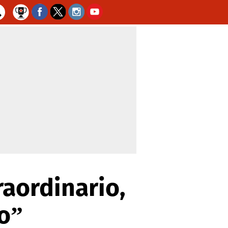
raordinario,
o”