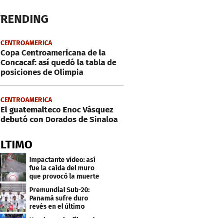
TRENDING
CENTROAMERICA
Copa Centroamericana de la
Concacaf: así quedó la tabla de
posiciones de Olimpia
CENTROAMERICA
El guatemalteco Enoc Vásquez
debutó con Dorados de Sinaloa
ÚLTIMO
Impactante vídeo: así
fue la caída del muro
que provocó la muerte
de Tássio Maia
Premundial Sub-20:
Panamá sufre duro
revés en el último
minuto y se aleja de 4tos