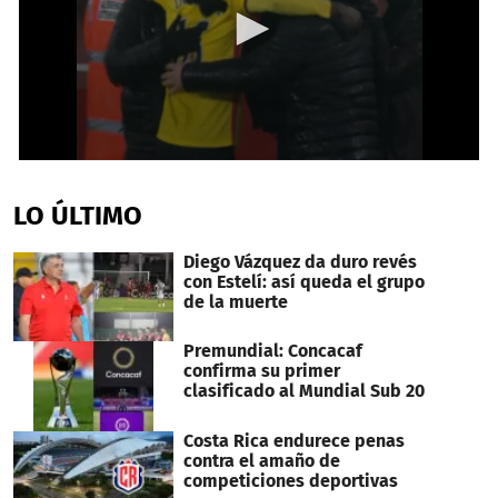
0
seconds
of
LO ÚLTIMO
1
minute,
0
Diego Vázquez da duro revés
con Estelí: así queda el grupo
de la muerte
Premundial: Concacaf
confirma su primer
clasificado al Mundial Sub 20
Costa Rica endurece penas
contra el amaño de
competiciones deportivas