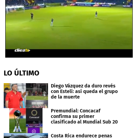
0
seconds
of
LO ÚLTIMO
56
seconds
Diego Vázquez da duro revés
con Estelí: así queda el grupo
de la muerte
Premundial: Concacaf
confirma su primer
clasificado al Mundial Sub 20
Costa Rica endurece penas