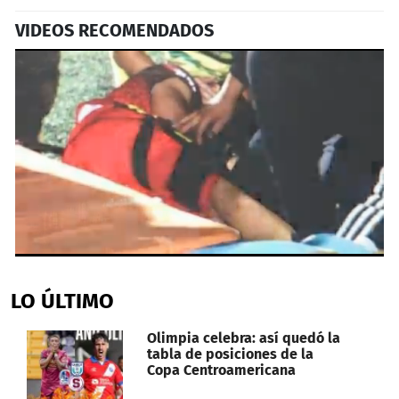
VIDEOS RECOMENDADOS
0
seconds
of
LO ÚLTIMO
32
seconds
Olimpia celebra: así quedó la
tabla de posiciones de la
Copa Centroamericana