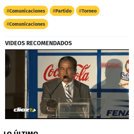
Comunicaciones
Partido
Torneo
Comunicaciones
VIDEOS RECOMENDADOS
0
seconds
of
LO ÚLTIMO