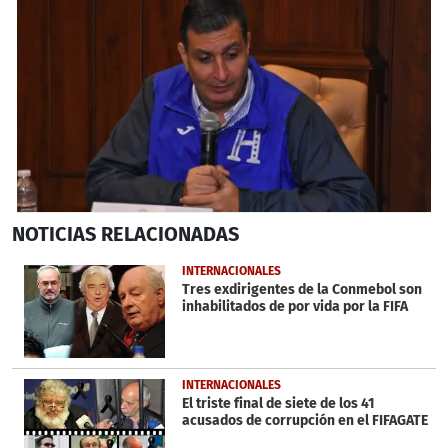
0
NOTICIAS
RELACIONADAS
seconds
of
2
INTERNACIONALES
minutes,
Tres exdirigentes de la Conmebol son
31
inhabilitados de por vida por la FIFA
seconds
INTERNACIONALES
El triste final de siete de los 41
acusados de corrupción en el FIFAGATE