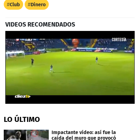
Club
Dinero
VIDEOS RECOMENDADOS
0
seconds
of
LO ÚLTIMO
56
seconds
Impactante vídeo: así fue la
caída del muro que provocó