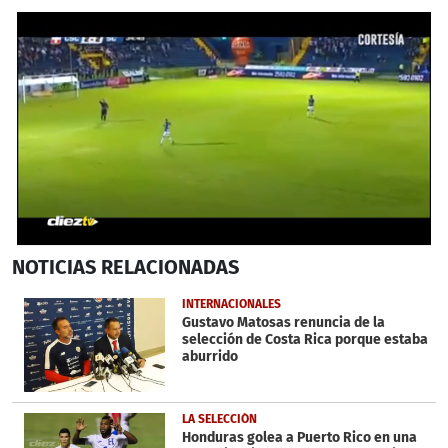
0
NOTICIAS
RELACIONADAS
seconds
of
56
INTERNACIONALES
seconds
Gustavo Matosas renuncia de la
selección de Costa Rica porque estaba
aburrido
LA SELECCIÓN
Honduras golea a Puerto Rico en una