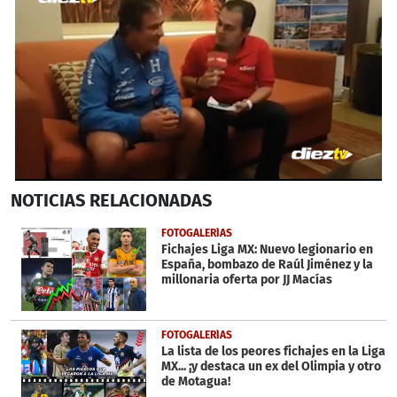
0
NOTICIAS
RELACIONADAS
seconds
of
4
FOTOGALERÍAS
minutes,
Fichajes Liga MX: Nuevo legionario en
6
España, bombazo de Raúl Jiménez y la
seconds
millonaria oferta por JJ Macías
FOTOGALERÍAS
La lista de los peores fichajes en la Liga
MX... ¡y destaca un ex del Olimpia y otro
de Motagua!