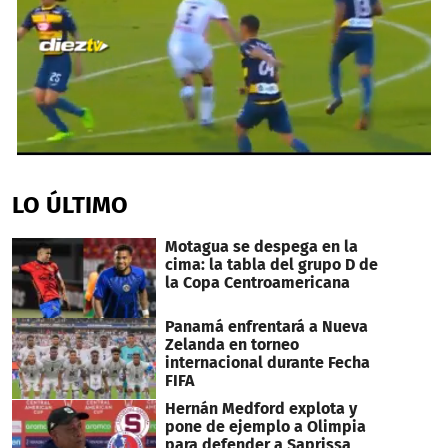
0
seconds
of
LO ÚLTIMO
43
seconds
Motagua se despega en la
cima: la tabla del grupo D de
la Copa Centroamericana
Panamá enfrentará a Nueva
Zelanda en torneo
internacional durante Fecha
FIFA
Hernán Medford explota y
pone de ejemplo a Olimpia
para defender a Saprissa