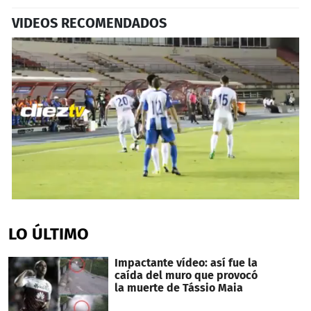
VIDEOS RECOMENDADOS
0
seconds
of
LO ÚLTIMO
1
minute,
1
Impactante vídeo: así fue la
second
caída del muro que provocó
la muerte de Tássio Maia